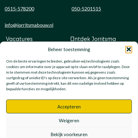
0515-578200
050-5201515
info@jorritsmabouw.nl
Vacatures
Ontdek Jorritsma
Beheer toestemming
Onze meesters
Veelgestelde vragen
Leren bij
Nieuws
Om de beste ervaringen te bieden, gebruiken wij technologieën zoals
cookies om informatie over je apparaat op te slaan en/of te raadplegen. Door
KENNIS MAKEN?
in te stemmen met deze technologieën kunnen wij gegevens zoals
surfgedrag of unieke ID's op deze site verwerken. Als je geen toestemming
geeft of uw toestemming intrekt, kan dit een nadelige invloed hebben op
bepaalde functies en mogelijkheden.
Accepteren
Weigeren
© Jorritsma Bouw - Alle rechten voorbehouden
Disclaimer
-
IT support
-
Privacyverklaring
-
Bekijk voorkeuren
Algemene voorwaarden