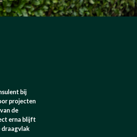
sulent bij
or projecten
 van de
t erna blijft
e draagvlak