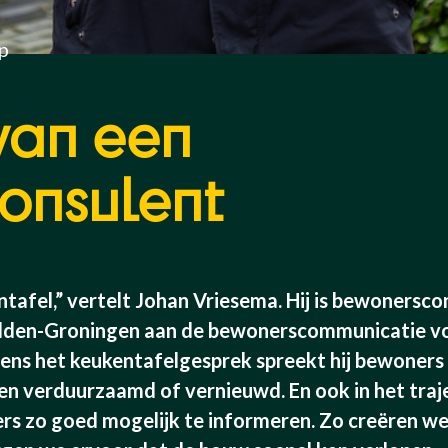
p
van een
onsulent
tafel,” vertelt Johan Vriesema. Hij is bewonerscon
idden-Groningen aan de bewonerscommunicatie vo
jdens het keukentafelgesprek spreekt hij bewoners
n verduurzaamd of vernieuwd. En ook in het trajec
s zo goed mogelijk te informeren. Zo creëren w