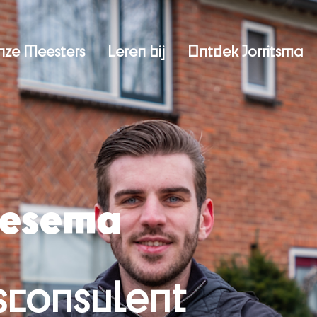
nze Meesters
Leren bij
Ontdek Jorritsma
iesema
consulent