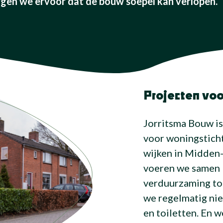
en we ervoor dat de bouw soepel kan verlopen.
Projecten voo
Jorritsma Bouw i
voor woningsticht
wijken in Midden
voeren we samen 
verduurzaming tot
we regelmatig ni
en toiletten. En 