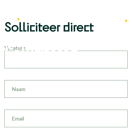
Solliciteer direct
Vacature
Solliciteren
Name
(Vereist)
Email