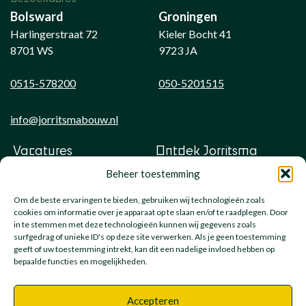
Bolsward
Groningen
Harlingerstraat 72
Kieler Bocht 41
8701 WS
9723 JA
0515-578200
050-5201515
info@jorritsmabouw.nl
Vacatures
Ontdek Jorritsma
Beheer toestemming
Onze meesters
Veelgestelde vragen
Leren bij
Nieuws
Om de beste ervaringen te bieden, gebruiken wij technologieën zoals
cookies om informatie over je apparaat op te slaan en/of te raadplegen. Door
KENNIS MAKEN?
in te stemmen met deze technologieën kunnen wij gegevens zoals
surfgedrag of unieke ID's op deze site verwerken. Als je geen toestemming
geeft of uw toestemming intrekt, kan dit een nadelige invloed hebben op
bepaalde functies en mogelijkheden.
Accepteren