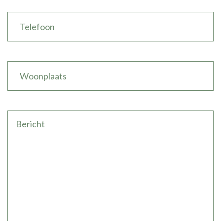
Phone
Woonplaats
Untitled