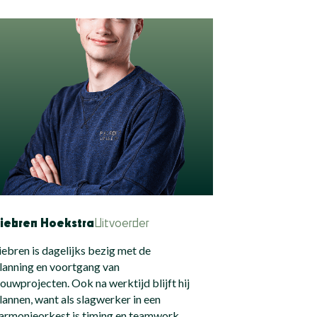
iebren Hoekstra
Uitvoerder
iebren is dagelijks bezig met de
lanning en voortgang van
ouwprojecten. Ook na werktijd blijft hij
lannen, want als slagwerker in een
armonieorkest is timing en teamwork