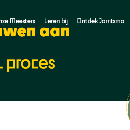
nze Meesters
Leren bij
Ontdek Jorritsma
uwen aan
 proces