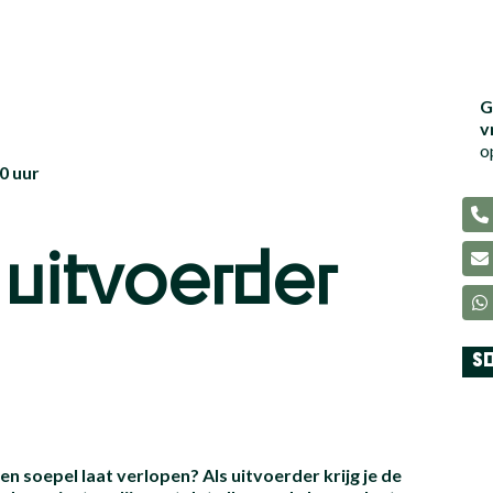
G
v
o
40 uur
uitvoerder
SO
en soepel laat verlopen? Als uitvoerder krijg je de