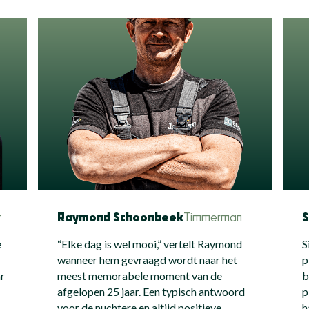
r
Raymond Schoonbeek
Timmerman
S
e
“Elke dag is wel mooi,” vertelt Raymond
S
wanneer hem gevraagd wordt naar het
p
ar
meest memorabele moment van de
b
afgelopen 25 jaar. Een typisch antwoord
p
voor de nuchtere en altijd positieve
h