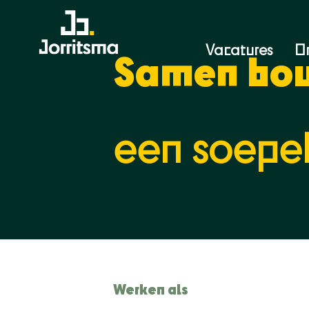
Vacatures
O
Samen bo
een soepel
Werken als