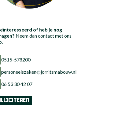
eïnteresseerd of heb je nog
ragen?
Neem dan contact met ons
p.
0515-578200
personeelszaken@jorritsmabouw.nl
06 53 30 42 07
LLICITEREN